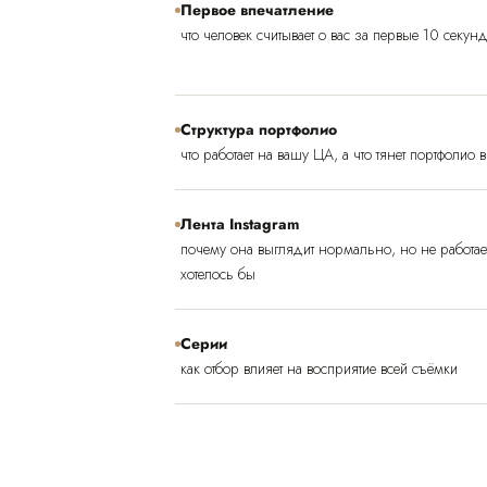
Первое впечатление
что человек считывает о вас за первые 10 секун
Структура портфолио
что работает на вашу ЦА, а что тянет портфолио 
Лента Instagram
почему она выглядит нормально, но не работает 
хотелось бы
Серии
как отбор влияет на восприятие всей съёмки