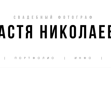
|
П О Р Т Ф О Л И О
|
И Н Ф О
|