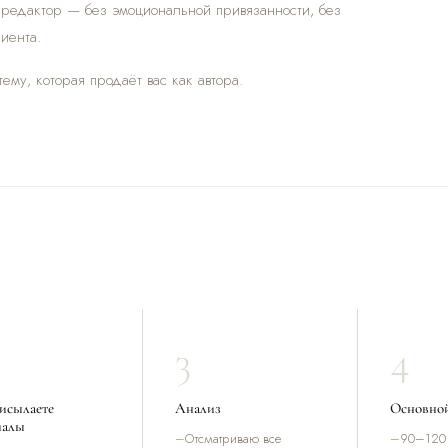
 редактор — без эмоциональной привязанности, без
иента.
му, которая продаёт вас как автора.
3
4
исылаете
Анализ
Основной
иалы
Отсматриваю все
90–120 