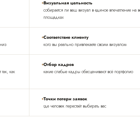
Визуальная цельность
д
собирается ли ваш визуал в единое впечатление на в
площадках
Соответствие клиенту
вниз
кого вы реально привлекаете своим визуалом
Отбор кадров
так, как
какие слабые кадры обесценивают всё портфолио
Точки потери заявок
где человек перестаёт выбирать вас