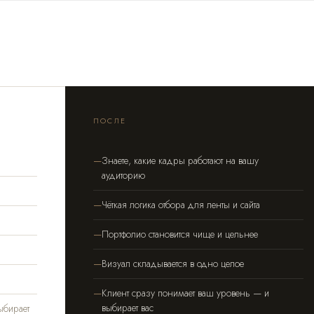
ПОСЛЕ
Знаете, какие кадры работают на вашу
аудиторию
Чёткая логика отбора для ленты и сайта
Портфолио становится чище и цельнее
Визуал складывается в одно целое
Клиент сразу понимает ваш уровень — и
выбирает вас
ыбирает