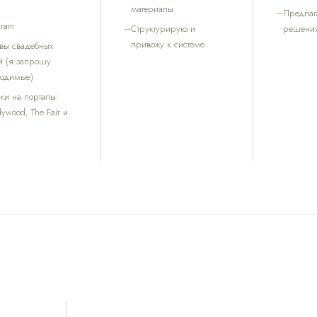
материалы
Предлаг
gram
Структурирую и
решени
привожу к системе
вы свадебных
й (я запрошу
ходимые)
ки на порталы:
wood, The Fair и