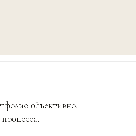
ртфолио объективно.
 процесса.