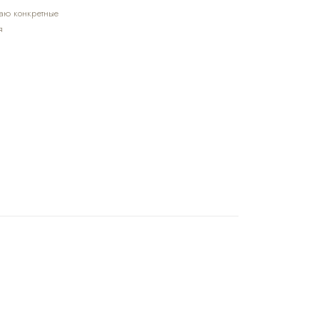
аю конкретные
я